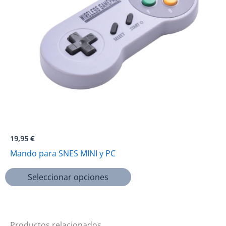
19,95
€
Mando para SNES MINI y PC
Este
Seleccionar opciones
producto
tiene
múltiples
variantes.
Productos relacionados