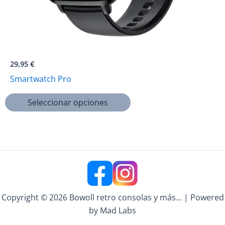
29,95
€
Smartwatch Pro
Este
Seleccionar opciones
producto
tiene
múltiples
variantes.
Las
opciones
se
Copyright © 2026 Bowoll retro consolas y más... | Powered
pueden
by Mad Labs
elegir