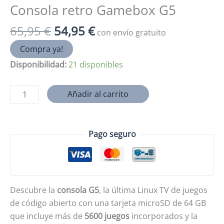
Consola retro Gamebox G5
El
El
65,95
€
54,95
€
con envío gratuito
precio
precio
Compra ya!
original
actual
Disponibilidad:
21 disponibles
era:
es:
65,95 €.
54,95 €.
Consola
Añadir al carrito
retro
Gamebox
G5
Pago seguro
cantidad
Descubre la
consola G5
, la última Linux TV de juegos
de código abierto con una tarjeta microSD de 64 GB
que incluye más de
5600 juegos
incorporados y la