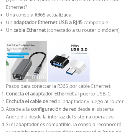
6
Ethernet?
4
Una consola
R36S
actualizada.
G
Un
adaptador Ethernet USB a RJ45
compatible
b
Un
cable Ethernet
(conectado a tu router o módem).
c
a
n
t
i
d
a
Pasos para conectar la R36S por cable Ethernet:
d
Conecta el adaptador Ethernet
al puerto USB-C
Enchufa el cable de red
al adaptador y luego al router.
Accede a la
configuración de red
desde el sistema
Android o desde la interfaz del sistema operativo.
Si el adaptador es compatible, la consola reconocerá
automáticamente la conexión y mostrará el ícono de