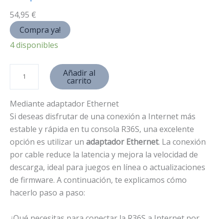
54,95
€
Compra ya!
4 disponibles
R
Añadir al
carrito
3
6
Mediante adaptador Ethernet
S
Si deseas disfrutar de una conexión a Internet más
p
estable y rápida en tu consola R36S, una excelente
o
opción es utilizar un
adaptador Ethernet
. La conexión
r
por cable reduce la latencia y mejora la velocidad de
t
descarga, ideal para juegos en línea o actualizaciones
á
de firmware. A continuación, te explicamos cómo
t
hacerlo paso a paso:
i
l
¿Qué necesitas para conectar la R36S a Internet por