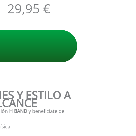
29,95
€
ES Y ESTILO A
LCANCE
ción
H BAND
y beneficiate de:
ísica