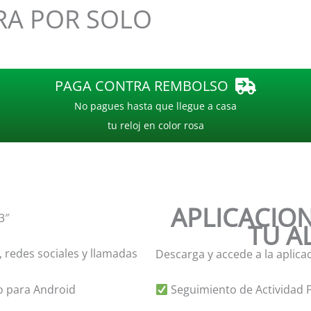
A POR SOLO
PAGA CONTRA REMBOLSO
No pagues hasta que llegue a casa
tu reloj en color rosa
APLICACION
3″
TU A
redes sociales y llamadas
Descarga y accede a la aplica
o para Android
Seguimiento de Actividad F